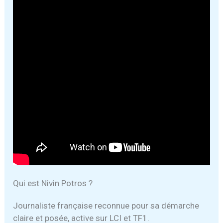
Qui est Nivin Potros ?
Journaliste française reconnue pour sa démarche
claire et posée, active sur LCI et TF1.