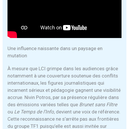
Une influence naissante dans un paysage en
mutation
À mesure que LCI grimpe dans les audiences grâce
notamment à une couverture soutenue des conflits
internationaux, les figures journalistiques qui
incarnent sérieux et pédagogie gagnent une visibilité
accrue. Nivin Potros, par sa présence régulière dans
des émissions variées telles que
Brunet sans Filtre
ou
Le Temps de l’Info
, devient une voix de référence.
Cette reconnaissance ne s’arrête pas aux frontières
du groupe TF1 puisqu’elle est aussi invitée sur