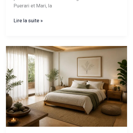
Puerari et Mari, la
Paola
Lire la suite »
Puerari
et
Mari
:
un
duo
qui
fascine
au-
delà
des
réseaux
sociaux