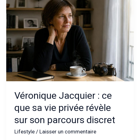
famille
:
un
équilibre
entre
vie
privée
et
engagement
public
Véronique Jacquier : ce
que sa vie privée révèle
sur son parcours discret
Lifestyle
/
Laisser un commentaire