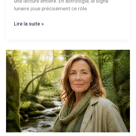
une lecture entière. En astrologie, le signe
lunaire joue précisément ce rôle
Signe
Lire la suite »
lunaire
:
pourquoi
le
calcul
précis
transforme
votre
compréhension
astrologique