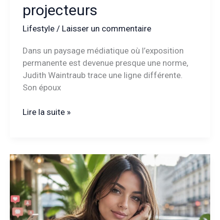
projecteurs
Lifestyle
/
Laisser un commentaire
Dans un paysage médiatique où l’exposition
permanente est devenue presque une norme,
Judith Waintraub trace une ligne différente.
Son époux
Judith
Lire la suite »
Waintraub
et
son
époux
:
une
histoire
discrète