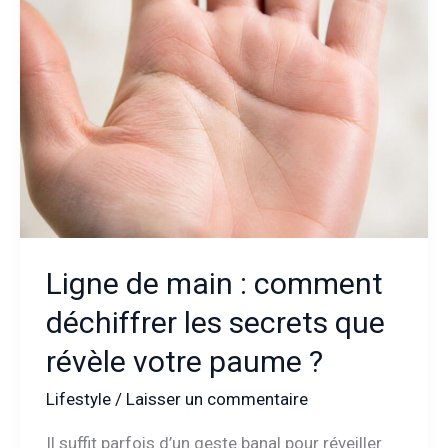
entrepreneure
qui
bouscule
les
codes
du
lifestyle
Ligne de main : comment
déchiffrer les secrets que
révèle votre paume ?
Lifestyle
/
Laisser un commentaire
Il suffit parfois d’un geste banal pour réveiller