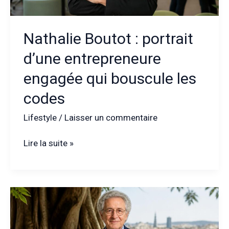
grande
famille
Nathalie Boutot : portrait
d’une entrepreneure
engagée qui bouscule les
codes
Lifestyle
/
Laisser un commentaire
Nathalie
Lire la suite »
Boutot
:
portrait
d’une
entrepreneure
engagée