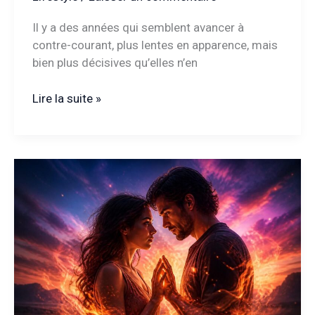
Il y a des années qui semblent avancer à
contre-courant, plus lentes en apparence, mais
bien plus décisives qu’elles n’en
Astrologie
Lire la suite »
chinoise
2025
:
quels
signes
profiteront
d’une
année
exceptionnelle
?