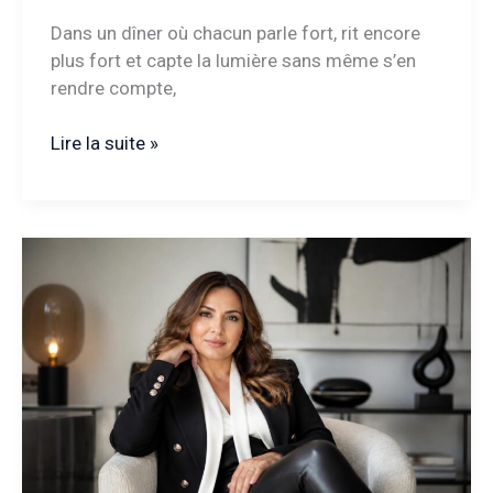
Dans un dîner où chacun parle fort, rit encore
plus fort et capte la lumière sans même s’en
rendre compte,
Lion
Lire la suite »
signe
astro
:
quelles
caractéristiques
façonnent
sa
personnalité
solaire
?