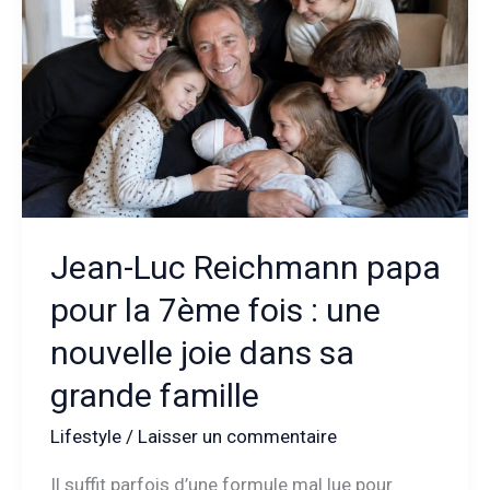
entre
musique
et
discrétion,
quel
nouveau
chapitre
?
Jean-Luc Reichmann papa
pour la 7ème fois : une
nouvelle joie dans sa
grande famille
Lifestyle
/
Laisser un commentaire
Il suffit parfois d’une formule mal lue pour