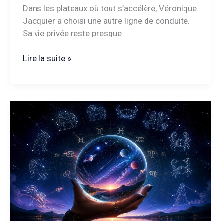
Dans les plateaux où tout s’accélère, Véronique
Jacquier a choisi une autre ligne de conduite.
Sa vie privée reste presque
Véronique
Lire la suite »
Jacquier
:
ce
que
sa
vie
privée
révèle
sur
son
parcours
discret