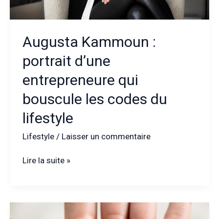
Augusta Kammoun :
portrait d’une
entrepreneure qui
bouscule les codes du
lifestyle
Lifestyle
/
Laisser un commentaire
Augusta
Lire la suite »
Kammoun
:
portrait
d’une