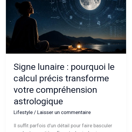
de
la
scène
littéraire
française
Signe lunaire : pourquoi le
calcul précis transforme
votre compréhension
astrologique
Lifestyle
/
Laisser un commentaire
Il suffit parfois d’un détail pour faire basculer