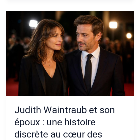
qui
est
la
femme
derrière
l’engagement
environnemental
en
France
?
Judith Waintraub et son
époux : une histoire
discrète au cœur des