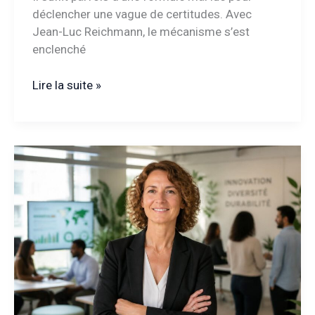
déclencher une vague de certitudes. Avec
Jean-Luc Reichmann, le mécanisme s’est
enclenché
Jean-
Lire la suite »
Luc
Reichmann
papa
pour
la
7ème
fois
:
une
nouvelle
joie
dans
sa