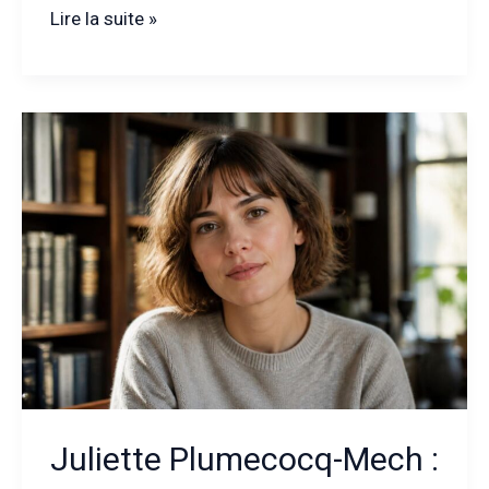
Isabelle
Lire la suite »
Lasserre
:
quelles
racines
façonnent
son
parcours
singulier
?
Juliette Plumecocq-Mech :