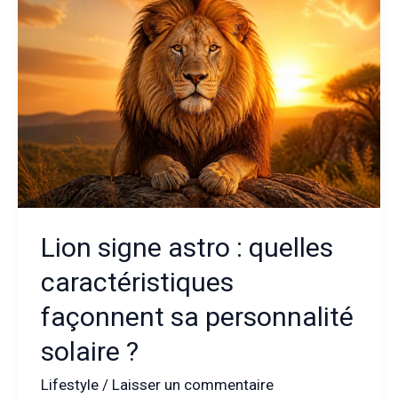
espace
pour
un
sommeil
profondément
apaisé
Lion signe astro : quelles
caractéristiques
façonnent sa personnalité
solaire ?
Lifestyle
/
Laisser un commentaire