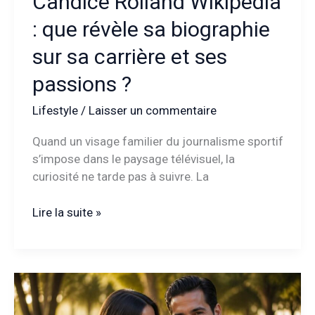
Candice Rolland Wikipédia
: que révèle sa biographie
sur sa carrière et ses
passions ?
Lifestyle
/
Laisser un commentaire
Quand un visage familier du journalisme sportif
s’impose dans le paysage télévisuel, la
curiosité ne tarde pas à suivre. La
Candice
Lire la suite »
Rolland
Wikipédia
:
que
révèle