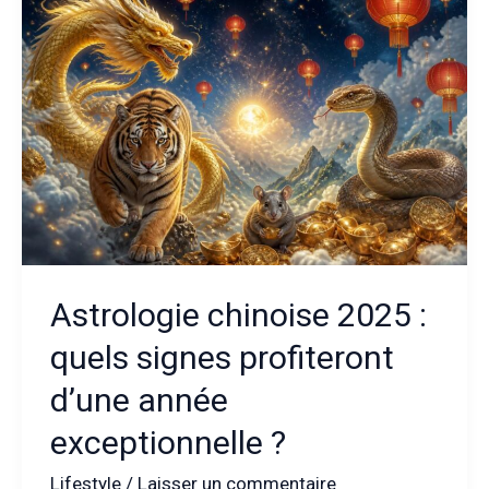
les
astres
vous
réservent-
ils
ce
cycle
?
Astrologie chinoise 2025 :
quels signes profiteront
d’une année
exceptionnelle ?
Lifestyle
/
Laisser un commentaire