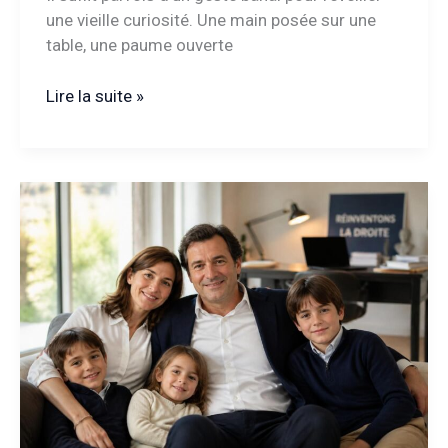
une vieille curiosité. Une main posée sur une
table, une paume ouverte
Ligne
Lire la suite »
de
main
:
comment
déchiffrer
les
secrets
que
révèle
votre
paume
?