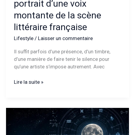
portrait d’une voix
montante de la scène
littéraire française
Lifestyle
/
Laisser un commentaire
Il suffit parfois d’une présence, d’un timbre,
d’une manière de faire tenir le silence pour
qu’une artiste s’impose autrement. Avec
Juliette
Lire la suite »
Plumecocq-
Mech
:
portrait
d’une
voix
montante