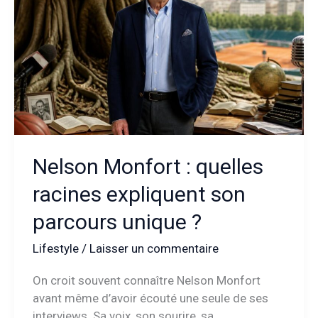
qui
bouscule
les
codes
Nelson Monfort : quelles
racines expliquent son
parcours unique ?
Lifestyle
/
Laisser un commentaire
On croit souvent connaître Nelson Monfort
avant même d’avoir écouté une seule de ses
interviews. Sa voix, son sourire, sa