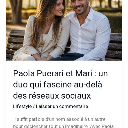
sa
biographie
sur
sa
carrière
et
ses
passions
?
Paola Puerari et Mari : un
duo qui fascine au-delà
des réseaux sociaux
Lifestyle
/
Laisser un commentaire
Il suffit parfois d’un nom associé à un autre
pour déclencher tout un imaginaire. Avec Paola